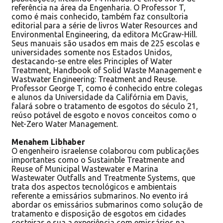
referência na área da Engenharia. O Professor T,
como é mais conhecido, também faz consultoria
editorial para a série de livros Water Resources and
Environmental Engineering, da editora McGraw-Hill.
Seus manuais são usados em mais de 225 escolas e
universidades somente nos Estados Unidos,
destacando-se entre eles Principles of Water
Treatment, Handbook of Solid Waste Management e
Wastwater Engineering: Treatment and Reuse.
Professor George T, como é conhecido entre colegas
e alunos da Universidade da Califórnia em Davis,
falará sobre o tratamento de esgotos do século 21,
reúso potável de esgoto e novos conceitos como o
Net-Zero Water Management.
Menahem Libhaber
O engenheiro israelense colaborou com publicações
importantes como o Sustainble Treatmente and
Reuse of Municipal Wastewater e Marina
Wastewater Outfalls and Treatmente Systems, que
trata dos aspectos tecnológicos e ambientais
referente a emissários submarinos. No evento irá
abordar os emissários submarinos como solução de
tratamento e disposição de esgotos em cidades
costeiras e sua a experiência com emissários na