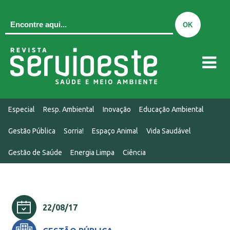
QUEM SOMOS
Especial
Resp. Ambiental
Inovação
Educação Ambiental
EDIÇÃO ATUAL
Gestão Pública
Sorria!
Espaço Animal
Vida Saudável
EDIÇÕES
Gestão de Saúde
Energia Limpa
Ciência
MIDIAKIT
CONTATO
NOTÍCIAS
22/08/17