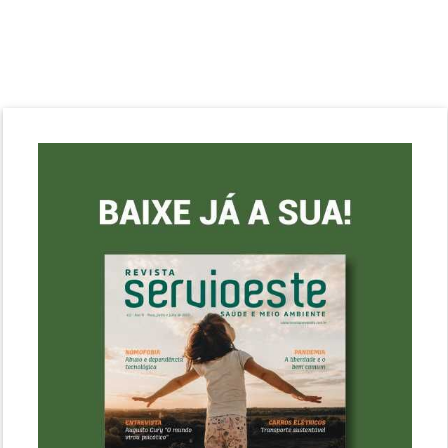
com......