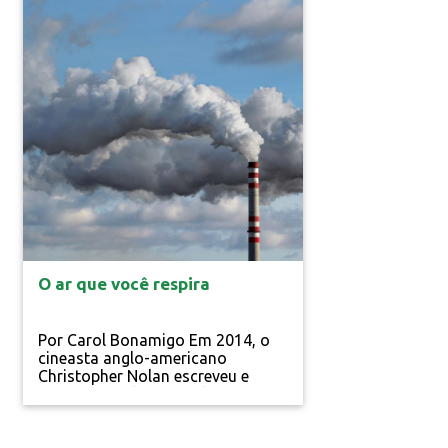
armazená-lo de forma adequada
e reduzir ao máximo o destino
ilegal dessas baterias. Atento ao
controle do descarte desse......
Gestão Pública
O ar que você respira
Por Carol Bonamigo Em 2014, o
cineasta anglo-americano
Christopher Nolan escreveu e
dirigiu um aclamado filme de
ficção científica. Em Interestelar,
um futuro distópico não tão
distante mostra um planeta Terra