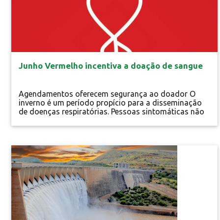
Junho Vermelho incentiva a doação de sangue
Agendamentos oferecem segurança ao doador O
inverno é um período propício para a disseminação
de doenças respiratórias. Pessoas sintomáticas não
podem realizar doação. A consequência natural é a
diminuição dos estoques de sangue. Para evitar que
isso ocorra, no mês de junho, os hemocentros focam
em campanhas educativas para estimular as...
Especial