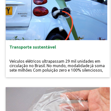
Transporte sustentável
Veículos elétricos ultrapassam 29 mil unidades em
circulação no Brasil. No mundo, modalidade já soma
sete milhões Com poluição zero e 100% silenciosos,
os veículos elétricos surgem como uma alternativa
tecnológica para reduzir os impactos ambientais
provocados pelo transporte urbano no Brasil e no
mundo. Esses impactos vão desde a emissão de
Ciência
gases de efeito estufa - Monóxido...