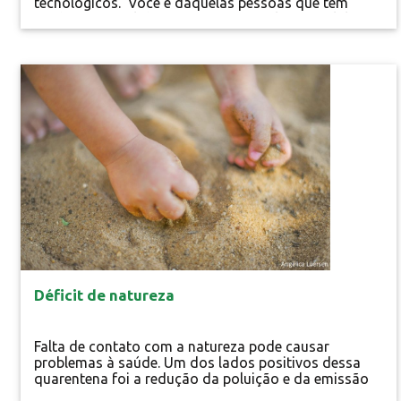
tecnológicos. Você é daquelas pessoas que têm
medo irracional de ficar sem o seu telefone celular?
Ou que passa a madrugada no videogame? Ou,
ainda, que troca a ida ao parque ou à praia por um
computador? Você pode ser um usuário abusivo das
Educação Ambiental
tecnologias ou, caso esse uso esteja associado a
algum transtorno psíquico...
Déficit de natureza
Falta de contato com a natureza pode causar
problemas à saúde. Um dos lados positivos dessa
quarentena foi a redução da poluição e da emissão
do gás ozônio. Pudemos vislumbrar, mesmo que do