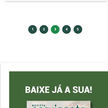
alto de prédios residenciais, o espetáculo das
estrelas e do brilho da lua. Vimos imagens incríveis
dos canais de Veneza com águas cristalinas e
fotografias evidenciado as belezas das montanhas...
1
2
3
4
5