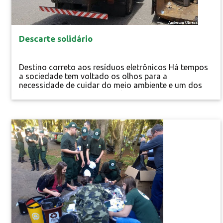
Descarte solidário
Destino correto aos resíduos eletrônicos Há tempos
a sociedade tem voltado os olhos para a
necessidade de cuidar do meio ambiente e um dos
desafios é reaproveitar aquilo que não tem mais
serventia. Na última matéria em comemoração à
semana do meio ambiente, você vai conhecer um
projeto realizado no Rio de Janeiro que, além de
Notícias
evitar que toneladas de resíduos eletroeletrônicos...
Educação Ambiental