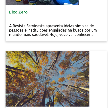
Lixo Zero
A Revista Servioeste apresenta ideias simples de
pessoas e instituições engajadas na busca por um
mundo mais saudável. Hoje, você vai conhecer a
iniciativa do 2º Batalhão da Polícia Militar Ambiental
de Chapecó/SC. Lixo Zero Copos plásticos não
existem mais, assim como as lixeiras foram extintas
das salas. A emissão de documentos passou a ser
Educação Ambiental
feita somente via sistema eletrônico. A...