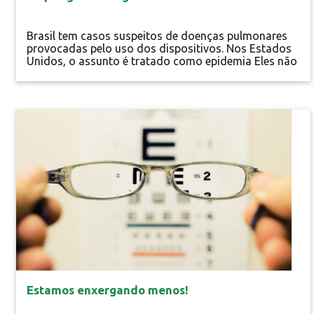
Brasil tem casos suspeitos de doenças pulmonares
provocadas pelo uso dos dispositivos. Nos Estados
Unidos, o assunto é tratado como epidemia Eles não
causam mau hálito, não espalham bitucas, não
possuem mau cheiro e vendem promessas
tentadoras: a de serem menos nocivos à saúde e até
uma alternativa para largar o vício. Este marketing da
Especial
indústria do tabaco tem colocado os cigarros...
Estamos enxergando menos!