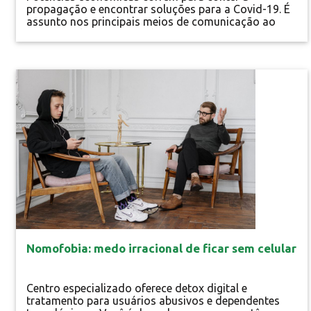
propagação e encontrar soluções para a Covid-19. É
assunto nos principais meios de comunicação ao
redor do globo. Coronavírus esteve entre as palavras
mais pesquisadas na internet. Para além das milhares
de mortes, o novo vírus protagonizou memes, piadas
misóginas, charges pouco diplomáticas, teorias
Gestão de Saúde
conspiratórias, debates...
Nomofobia: medo irracional de ficar sem celular
Centro especializado oferece detox digital e
tratamento para usuários abusivos e dependentes