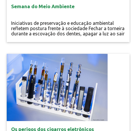
Semana do Meio Ambiente
Iniciativas de preservação e educação ambiental
refletem postura frente à sociedade Fechar a torneira
durante a escovação dos dentes, apagar a luz ao sair
de um cômodo, descartar corretamente os resíduos,
doar roupas e produtos que já não utiliza. Para
devolver a saúde ao planeta e mantê-lo saudável,
são necessários esforços individuais e uma grande...
Especial
Os perigos dos cigarros eletrônicos