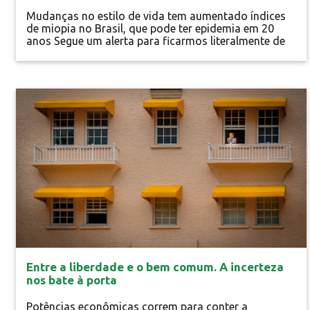
Mudanças no estilo de vida tem aumentado índices
de miopia no Brasil, que pode ter epidemia em 20
anos Segue um alerta para ficarmos literalmente de
olho: o número de pessoas que está enxergando
menos vem crescendo no mundo e a tendência é que
a situação piore nos próximos anos. Segundo a
Organização Mundial da Saúde (OMS), os casos de
Vida Saudável
miopia já alcançam o patamar de...
Entre a liberdade e o bem comum. A incerteza
nos bate à porta
Potências econômicas correm para conter a