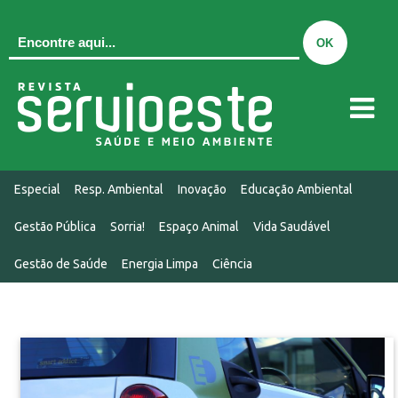
QUEM SOMOS
Especial
Resp. Ambiental
Inovação
Educação Ambiental
EDIÇÃO ATUAL
Gestão Pública
Sorria!
Espaço Animal
Vida Saudável
EDIÇÕES
Gestão de Saúde
Energia Limpa
Ciência
MIDIAKIT
CONTATO
NOTÍCIAS
Especial