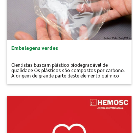
Embalagens verdes
Cientistas buscam plástico biodegradável de
qualidade Os plásticos são compostos por carbono.
A origem de grande parte deste elemento químico
ainda é o petróleo, matéria-prima fóssil não
renovável, finita e não biodegradável. O plástico é
utilizado para confecção de artefatos dos mais
variados tipos (embalagens, eletrodomésticos,
Vida Saudável
celulares,...