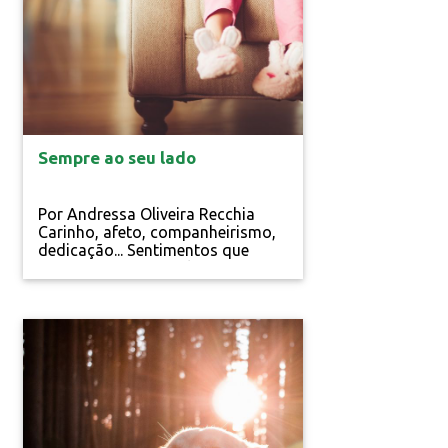
Espaço Animal
Sempre ao seu lado
Por Andressa Oliveira Recchia
Carinho, afeto, companheirismo,
dedicação... Sentimentos que
caracterizam uma relação
saudável entre duas pessoas, mas
que, cada vez mais, estão
definindo a fidelidade dos
animais de estimação. Neste
sentido, tem se tornado comum a
colaboração dos bichinhos na
recuperação de pacientes com as
mais......