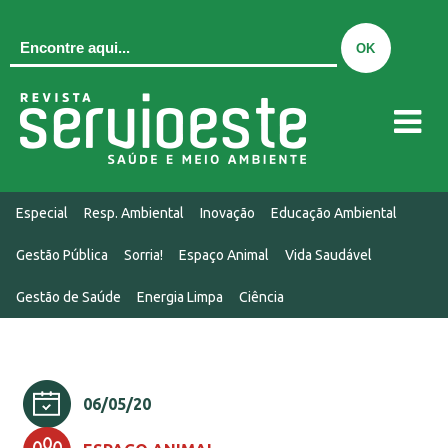
QUEM SOMOS
Especial
Resp. Ambiental
Inovação
Educação Ambiental
EDIÇÃO ATUAL
Gestão Pública
Sorria!
Espaço Animal
Vida Saudável
EDIÇÕES
Gestão de Saúde
Energia Limpa
Ciência
MIDIAKIT
CONTATO
NOTÍCIAS
06/05/20