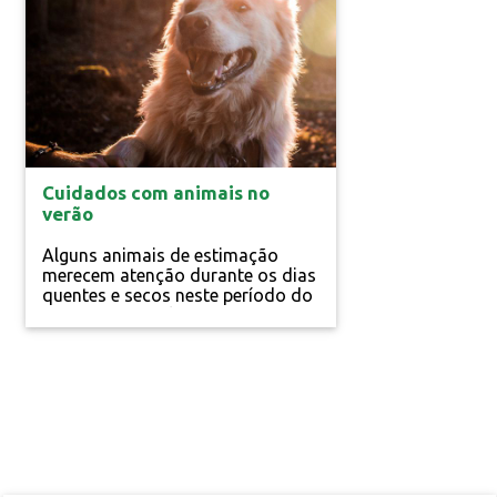
Espaço Animal
Cuidados com animais no
verão
Alguns animais de estimação
merecem atenção durante os dias
quentes e secos neste período do
ano. Dicas simples como ter o
acesso fácil para água e evitar a
caminhada em horários com o sol
muito forte......