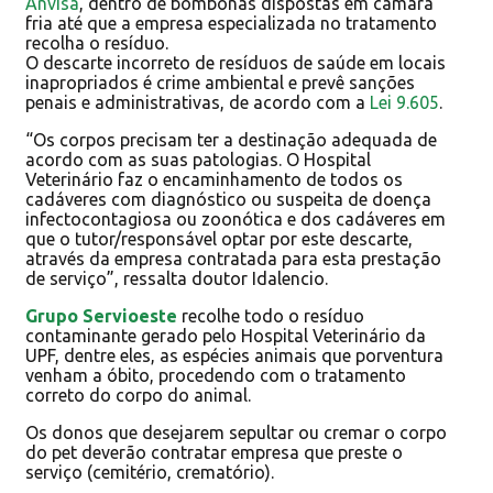
Anvisa
, dentro de bombonas dispostas em câmara
fria até que a empresa especializada no tratamento
recolha o resíduo.
O descarte incorreto de resíduos de saúde em locais
inapropriados é crime ambiental e prevê sanções
penais e administrativas, de acordo com a
Lei 9.605
.
“Os corpos precisam ter a destinação adequada de
acordo com as suas patologias. O Hospital
Veterinário faz o encaminhamento de todos os
cadáveres com diagnóstico ou suspeita de doença
infectocontagiosa ou zoonótica e dos cadáveres em
que o tutor/responsável optar por este descarte,
através da empresa contratada para esta prestação
de serviço”, ressalta doutor Idalencio.
Grupo Servioeste
recolhe todo o resíduo
contaminante gerado pelo Hospital Veterinário da
UPF, dentre eles, as espécies animais que porventura
venham a óbito, procedendo com o tratamento
correto do corpo do animal.
Os donos que desejarem sepultar ou cremar o corpo
do pet deverão contratar empresa que preste o
serviço (cemitério, crematório).