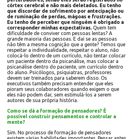
córtex cerebral e não mais deletados. Eu tenho
que discordar de sofrimento por antecipação ou
de ruminação de perdas, mágoas e frustrações.
Eu tenho de perceber que ninguém é obrigado a
corresponder minhas expectativas.
Quem tem
dificuldade de conviver com pessoas lentas? A
grande maioria das pessoas. E daí se as pessoas
não têm a mesma cognição que a gente? Temos que
respeitar a individualidade, respeitar o aluno, não
colocá-lo dentro de um currículo, não tentar colocar
um paciente dentro da psicanálise, mas colocar a
psicanálise dentro do paciente, um currículo dentro
do aluno. Psicólogos, psiquiatras, professores
devem ser treinados para saberem disso. Os
executivos também precisam entender que eles
pioram seus colaboradores quando exigem o que
eles não podem dar, sem estimulá-los a serem
autores de sua própria história.
Como se dá a formação de pensadores? É
possível construir pensamentos e controlar a
mente?
Sim. No processo de formação de pensadores
existem várias habilidades importantes. Pensar antes