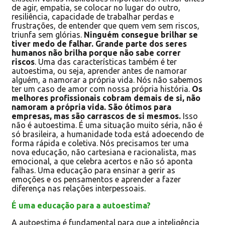
de agir, empatia, se colocar no lugar do outro,
resiliência, capacidade de trabalhar perdas e
frustrações, de entender que quem vem sem riscos,
triunfa sem glórias.
Ninguém consegue brilhar se
tiver medo de falhar. Grande parte dos seres
humanos não brilha porque não sabe correr
riscos
. Uma das características também é ter
autoestima, ou seja, aprender antes de namorar
alguém, a namorar a própria vida. Nós não sabemos
ter um caso de amor com nossa própria história.
Os
melhores profissionais cobram demais de si, não
namoram a própria vida. São ótimos para
empresas, mas são carrascos de si mesmos.
Isso
não é autoestima. É uma situação muito séria, não é
só brasileira, a humanidade toda está adoecendo de
forma rápida e coletiva. Nós precisamos ter uma
nova educação, não cartesiana e racionalista, mas
emocional, a que celebra acertos e não só aponta
falhas. Uma educação para ensinar a gerir as
emoções e os pensamentos e aprender a fazer
diferença nas relações interpessoais.
É uma educação para a autoestima?
A autoestima é fundamental para que a inteligência