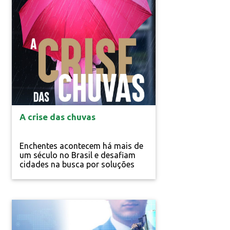
Especial
A crise das chuvas
Enchentes acontecem há mais de
um século no Brasil e desafiam
cidades na busca por soluções
Keli Magri A enfermeira Sandra
Portella ainda lembra com
detalhes dos dias de caos vividos
pela família em novembro de
2008, em Itajaí, cidade litorânea
de Santa Catarina. A chuva forte e
contínua no mês fez transbordar