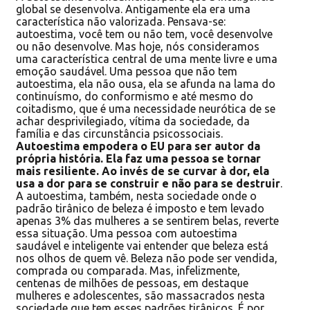
global se desenvolva. Antigamente ela era uma
característica não valorizada. Pensava-se:
autoestima, você tem ou não tem, você desenvolve
ou não desenvolve. Mas hoje, nós consideramos
uma característica central de uma mente livre e uma
emoção saudável. Uma pessoa que não tem
autoestima, ela não ousa, ela se afunda na lama do
continuísmo, do conformismo e até mesmo do
coitadismo, que é uma necessidade neurótica de se
achar desprivilegiado, vítima da sociedade, da
família e das circunstância psicossociais.
Autoestima empodera o EU para ser autor da
própria história. Ela faz uma pessoa se tornar
mais resiliente. Ao invés de se curvar à dor, ela
usa a dor para se construir e não para se destruir
.
A autoestima, também, nesta sociedade onde o
padrão tirânico de beleza é imposto e tem levado
apenas 3% das mulheres a se sentirem belas, reverte
essa situação. Uma pessoa com autoestima
saudável e inteligente vai entender que beleza está
nos olhos de quem vê. Beleza não pode ser vendida,
comprada ou comparada. Mas, infelizmente,
centenas de milhões de pessoas, em destaque
mulheres e adolescentes, são massacrados nesta
sociedade que tem esses padrões tirânicos. É por