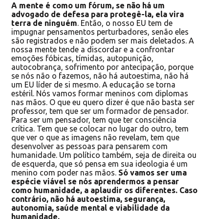
A mente é como um fórum, se não há um
advogado de defesa para protegê-la, ela vira
terra de ninguém
. Então, o nosso EU tem de
impugnar pensamentos perturbadores, senão eles
são registrados e não podem ser mais deletados. A
nossa mente tende a discordar e a confrontar
emoções fóbicas, tímidas, autopunição,
autocobrança, sofrimento por antecipação, porque
se nós não o fazemos, não há autoestima, não há
um EU líder de si mesmo. A educação se torna
estéril. Nós vamos formar meninos com diplomas
nas mãos. O que eu quero dizer é que não basta ser
professor, tem que ser um formador de pensador.
Para ser um pensador, tem que ter consciência
crítica. Tem que se colocar no lugar do outro, tem
que ver o que as imagens não revelam, tem que
desenvolver as pessoas para pensarem com
humanidade. Um político também, seja de direita ou
de esquerda, que só pensa em sua ideologia é um
menino com poder nas mãos.
Só vamos ser uma
espécie viável se nós aprendermos a pensar
como humanidade, a aplaudir os diferentes. Caso
contrário, não há autoestima, segurança,
autonomia, saúde mental e viabilidade da
humanidade.