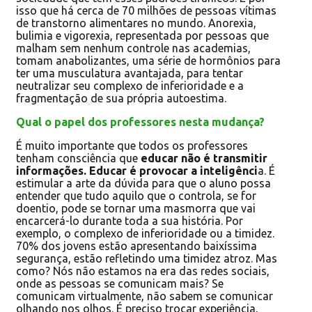
isso que há cerca de 70 milhões de pessoas vítimas
de transtorno alimentares no mundo. Anorexia,
bulimia e vigorexia, representada por pessoas que
malham sem nenhum controle nas academias,
tomam anabolizantes, uma série de hormônios para
ter uma musculatura avantajada, para tentar
neutralizar seu complexo de inferioridade e a
fragmentação de sua própria autoestima.
Qual o papel dos professores nesta mudança?
É muito importante que todos os professores
tenham consciência que
educar não é transmitir
informações. Educar é provocar a inteligênci
a. É
estimular a arte da dúvida para que o aluno possa
entender que tudo aquilo que o controla, se for
doentio, pode se tornar uma masmorra que vai
encarcerá-lo durante toda a sua história. Por
exemplo, o complexo de inferioridade ou a timidez.
70% dos jovens estão apresentando baixíssima
segurança, estão refletindo uma timidez atroz. Mas
como? Nós não estamos na era das redes sociais,
onde as pessoas se comunicam mais? Se
comunicam virtualmente, não sabem se comunicar
olhando nos olhos. É preciso trocar experiência,