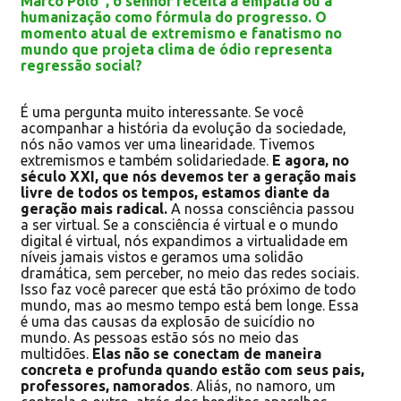
Marco Polo”, o senhor receita a empatia ou a
humanização como fórmula do progresso. O
momento atual de extremismo e fanatismo no
mundo que projeta clima de ódio representa
regressão social?
É uma pergunta muito interessante. Se você
acompanhar a história da evolução da sociedade,
nós não vamos ver uma linearidade. Tivemos
extremismos e também solidariedade.
E agora, no
século XXI, que nós devemos ter a geração mais
livre de todos os tempos, estamos diante da
geração mais radical.
A nossa consciência passou
a ser virtual. Se a consciência é virtual e o mundo
digital é virtual, nós expandimos a virtualidade em
níveis jamais vistos e geramos uma solidão
dramática, sem perceber, no meio das redes sociais.
Isso faz você parecer que está tão próximo de todo
mundo, mas ao mesmo tempo está bem longe. Essa
é uma das causas da explosão de suicídio no
mundo. As pessoas estão sós no meio das
multidões.
Elas não se conectam de maneira
concreta e profunda quando estão com seus pais,
professores, namorados
. Aliás, no namoro, um