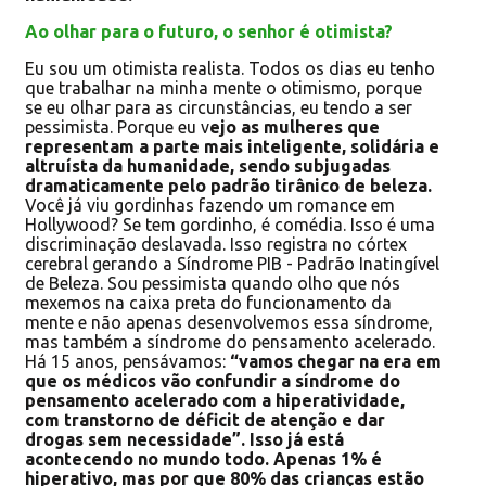
Ao olhar para o futuro, o senhor é otimista?
Eu sou um otimista realista. Todos os dias eu tenho
que trabalhar na minha mente o otimismo, porque
se eu olhar para as circunstâncias, eu tendo a ser
pessimista. Porque eu v
ejo as mulheres que
representam a parte mais inteligente, solidária e
altruísta da humanidade, sendo subjugadas
dramaticamente pelo padrão tirânico de beleza.
Você já viu gordinhas fazendo um romance em
Hollywood? Se tem gordinho, é comédia. Isso é uma
discriminação deslavada. Isso registra no córtex
cerebral gerando a Síndrome PIB - Padrão Inatingível
de Beleza. Sou pessimista quando olho que nós
mexemos na caixa preta do funcionamento da
mente e não apenas desenvolvemos essa síndrome,
mas também a síndrome do pensamento acelerado.
Há 15 anos, pensávamos:
“vamos chegar na era em
que os médicos vão confundir a síndrome do
pensamento acelerado com a hiperatividade,
com transtorno de déficit de atenção e dar
drogas sem necessidade”. Isso já está
acontecendo no mundo todo. Apenas 1% é
hiperativo, mas por que 80% das crianças estão