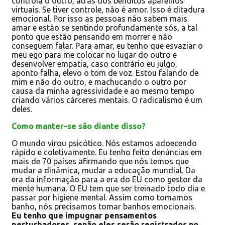
controla o outro, atrás dos benditos aparelhos
virtuais. Se tiver controle, não é amor. Isso é ditadura
emocional. Por isso as pessoas não sabem mais
amar e estão se sentindo profundamente sós, a tal
ponto que estão pensando em morrer e não
conseguem falar. Para amar, eu tenho que esvaziar o
meu ego para me colocar no lugar do outro e
desenvolver empatia, caso contrário eu julgo,
aponto falha, elevo o tom de voz. Estou falando de
mim e não do outro, e machucando o outro por
causa da minha agressividade e ao mesmo tempo
criando vários cárceres mentais. O radicalismo é um
deles.
Como manter-se são diante disso?
O mundo virou psicótico. Nós estamos adoecendo
rápido e coletivamente. Eu tenho feito denúncias em
mais de 70 países afirmando que nós temos que
mudar a dinâmica, mudar a educação mundial. Da
era da informação para a era do EU como gestor da
mente humana. O EU tem que ser treinado todo dia e
passar por higiene mental. Assim como tomamos
banho, nós precisamos tomar banhos emocionais.
Eu tenho que impugnar pensamentos
perturbadores, senão eles serão registrados no