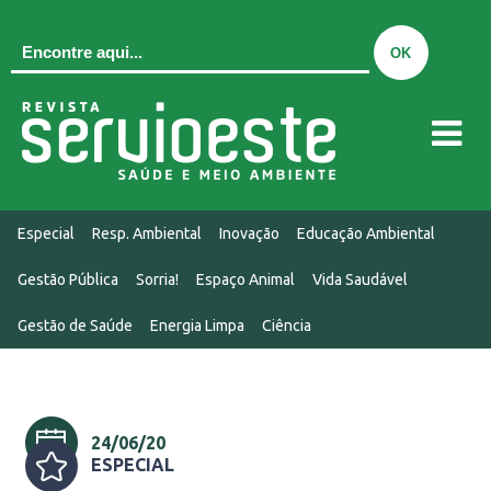
QUEM SOMOS
Especial
Resp. Ambiental
Inovação
Educação Ambiental
EDIÇÃO ATUAL
Gestão Pública
Sorria!
Espaço Animal
Vida Saudável
EDIÇÕES
Gestão de Saúde
Energia Limpa
Ciência
MIDIAKIT
CONTATO
NOTÍCIAS
24/06/20
ESPECIAL