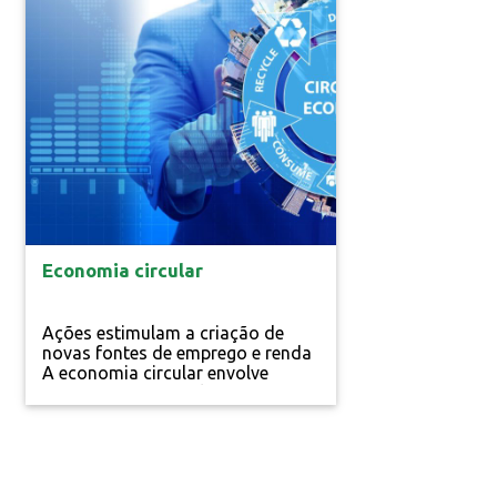
o Rio Itajaí-Açu e em......
Especial
Economia circular
Ações estimulam a criação de
novas fontes de emprego e renda
A economia circular envolve
conceitos como inclusão,
energias renováveis,
sustentabilidade e harmonia com
a natureza. A proposta circular
busca os......