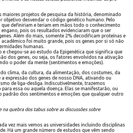
s maiores projetos de pesquisa da história, denominado
 objetivo desvendar o código genético humano. Pelo
m que definiriam e teriam em mãos todo o conhecimento
 engano, pois os resultados evidenciaram que o ser
enes. Além do mais, somente 2% decodificam proteínas e
o acadêmico foi muito grande, pois os genes por si só não
nfermidades humanas.
e chegou-se ao estudo da Epigenética que significa que
o dos genes, ou seja, os fatores envolvidos na ativação
uindo o poder da mente (sentimentos e emoções).
do clima, da cultura, da alimentação, dos costumes, da
e a expressão dos genes de nosso DNA, ativando ou
mo de liga-desliga. Indiscutivelmente, trazemos
 para essa ou aquela doença. Elas se manifestarão, ou
ao padrão dos sentimentos e emoções que qualquer outro
 na quebra dos tabus sobre as discussões sobre
da vez mais vemos as universidades incluindo disciplinas
aúde. Há um grande número de estudos que vêm sendo