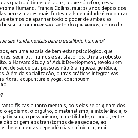
 das quatro últimas décadas, o que só reforça essa
Genoma Humano, Francis Collins, muitos anos depois dos
das necessidades mais fortes da humanidade é encontrar
das e temos de apanhar todo o poder de ambas as
 para buscar a compreensão tanto do que vemos, como do
 que são fundamentais para o equilíbrio humano?
tros, em uma escala de bem-estar psicológico, que
ores, seguros, íntimos e satisfatórios. O mais robusto
lto, o Harvard Study of Adult Development, revelou em
nível de saúde das pessoas não é a riqueza, genética,
s. Além da socialização, outras práticas integrativas
pia floral, acupuntura e yoga, contribuem
ano.
?
tanto físicas quanto mentais, pois elas se originam dos
o egoísmo, o orgulho, o materialismo, a intolerância, o
egativismo, o pessimismo, a hostilidade, o rancor, entre
e dão origem aos transtornos de ansiedade, ao
tias, bem como às dependências químicas e, mais