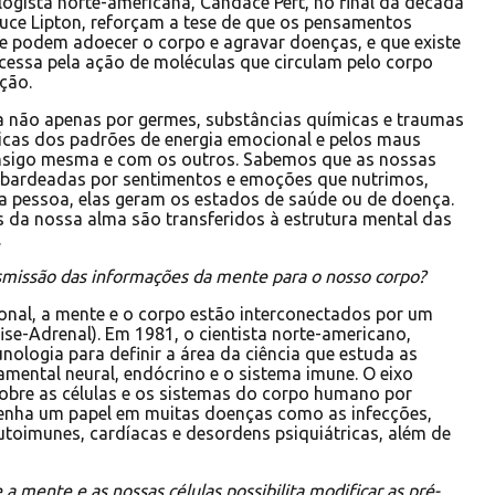
logista norte-americana, Candace Pert, no final da década
uce Lipton, reforçam a tese de que os pensamentos
e podem adoecer o corpo e agravar doenças, e que existe
cessa pela ação de moléculas que circulam pelo corpo
ção.
 não apenas por germes, substâncias químicas e traumas
icas dos padrões de energia emocional e pelos maus
nsigo mesma e com os outros. Sabemos que as nossas
bardeadas por sentimentos e emoções que nutrimos,
da pessoa, elas geram os estados de saúde ou de doença.
es da nossa alma são transferidos à estrutura mental das
.
missão das informações da mente para o nosso corpo?
onal, a mente e o corpo estão interconectados por um
e-Adrenal). Em 1981, o cientista norte-americano,
nologia para definir a área da ciência que estuda as
mental neural, endócrino e o sistema imune. O eixo
sobre as células e os sistemas do corpo humano por
enha um papel em muitas doenças como as infecções,
toimunes, cardíacas e desordens psiquiátricas, além de
 mente e as nossas células possibilita modificar as pré-