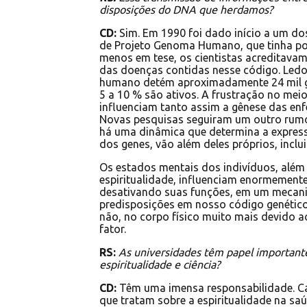
disposições do DNA que herdamos?
CD:
Sim. Em 1990 foi dado início a um do
de Projeto Genoma Humano, que tinha por
menos em tese, os cientistas acreditava
das doenças contidas nesse código. Ledo
humano detém aproximadamente 24 mil g
5 a 10 % são ativos. A frustração no mei
influenciam tanto assim a gênese das e
Novas pesquisas seguiram um outro rumo 
há uma dinâmica que determina a expressã
dos genes, vão além deles próprios, incl
Os estados mentais dos indivíduos, além 
espiritualidade, influenciam enormement
desativando suas funções, em um mecanis
predisposições em nosso código genético
não, no corpo físico muito mais devido 
fator.
RS:
As universidades têm papel importante
espiritualidade e ciência?
CD:
Têm uma imensa responsabilidade. Ca
que tratam sobre a espiritualidade na s