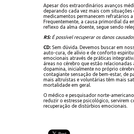
Apesar dos extraordinários avanços médi
deparando cada vez mais com situações 
medicamentos permanecem refratários a e
Frequentemente, a causa primordial da en
reflexo da alma doente, segue sendo rel
RS:
É possível recuperar os danos causado
CD:
Sem dúvida. Devemos buscar em noss
auto-cura, de alívio e de conforto espiri
emocionais através de práticas integrati
áreas no cérebro que estão relacionadas 
dopamina, inicialmente no próprio cérebr
contagiante sensação de bem-estar, de p
mais altruístas e voluntárias têm mais s
mortalidade em geral.
O médico e pesquisador norte-americano
reduzir o estresse psicológico, servire
recuperação de distúrbios emocionais.