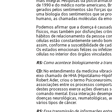
mais integral. Pesquisas da psicofarmaco
de 1990 e do médico norte-americano, Br
gerados pelos sentimentos são forças qu
uma biologia dos sentimentos que se pro
humano, as chamadas moléculas da emo
Podemos afirmar que a doença é causada
físicos, mas também por disfunções crôn
hábitos de relacionamento da pessoa co
células estão constantemente sendo bom
assim, conforme a suscetibilidade de ca
Os estados emocionais felizes ou infeliz
células no interior dos órgãos vinculados
RS:
Como acontece biologicamente a trans
CD:
No entendimento da medicina vibraci
eixo chamado de HHA (Hipotálamo-Hipófis
Robert Ader, criou o termo Psiconeuroimu
associações entre os processos comporta
destes processos exerce ações diversas 
comando mental. Essa interação desemp
doenças neurológicas, reumatológicas, au
vários tipos de câncer.
RS:
Essa transmissão de informações entre a