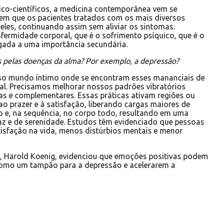
co-científicos, a medicina contemporânea vem se
em que os pacientes tratados com os mais diversos
les, continuando assim sem aliviar os sintomas.
fermidade corporal, que é o sofrimento psíquico, que é o
egada a uma importância secundária.
s pelas doenças da alma? Por exemplo, a depressão?
o mundo íntimo onde se encontram esses mananciais de
tual. Precisamos melhorar nossos padrões vibratórios
vas e complementares. Essas práticas ativam regiões ou
ao prazer e à satisfação, liberando cargas maiores de
o e, na sequência, no corpo todo, resultando em uma
az e de serenidade. Estudos têm evidenciado que pessoas
atisfação na vida, menos distúrbios mentais e menor
, Harold Koenig, evidenciou que emoções positivas podem
m como um tampão para a depressão e acelerarem a