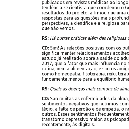
publicados em revistas médicas ao longo
tendência. O cientista que coordenou o 
resultados do projeto, afirmou que uma 
respostas para as questões mais profun
perspectivas, a científica e a religiosa
que não vemos.
RS:
Há outras práticas além das religiosas
CD:
Sim! As relações positivas com os ou
significa manter relacionamentos acolhed
estudo já realizado sobre a saúde do adu
2017, que o fator que mais influencia no 
rotina, nem a alimentação, e sim os amigo
como homeopatia, fitoterapia, reiki, tera
fundamentalmente para a equilíbrio hum
RS:
Quais as doenças mais comuns da alma
CD:
São muitas as enfermidades da alma, 
sentimentos negativos que nutrimos como 
tédio, a falta de perdão e de empatia, o n
outros. Esses sentimentos frequentement
transtorno depressivo maior, às psicopa
recentemente, às digitais.