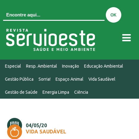
QUEM SOMOS
Especial
Resp. Ambiental
Inovação
Educação Ambiental
EDIÇÃO ATUAL
Gestão Pública
Sorria!
Espaço Animal
Vida Saudável
EDIÇÕES
Gestão de Saúde
Energia Limpa
Ciência
MIDIAKIT
CONTATO
NOTÍCIAS
04/05/20
VIDA SAUDÁVEL