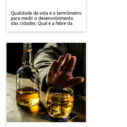
Qualidade de vida é o termômetro
para medir o desenvolvimento
das cidades. Qual é a febre da
sua? Keli Magri Na hora de mudar
de cidade, o que mais pesa na sua
escolha? Oferta de trabalho?
Segurança? Índices públicos de
saúde? Acesso à educação?
Mobilidade urbana? A quantidade
de áreas verdes? Praias? Espaços
para lazer? E se......
Vida Saudável